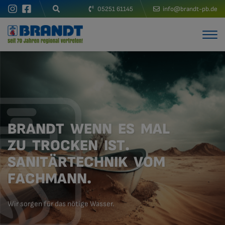
05251 61145
info@brandt-pb.de
B
R
A
N
D
T
W
E
N
N
E
S
M
A
L
Z
U
T
R
O
C
K
E
N
I
S
T
.
S
A
N
I
T
Ä
R
T
E
C
H
N
I
K
V
O
M
F
A
C
H
M
A
N
N
.
Wir sorgen für das nötige Wasser.