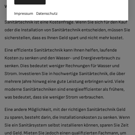
Wie man mit der richtigen Sanitärtechnik Geld spart
Impressum
Datenschutz
Sanitärtechnik ist eine Kostenfrage. Wenn Sie sich für den Kauf
oder die Installation von Sanitärtechnik entscheiden, müssen Sie
sicherstellen, dass es Ihnen Geld spart und nicht mehr kostet.
Eine effiziente Sanitärtechnik kann Ihnen helfen, laufende
Kosten zu senken und den Wasser- und Energieverbrauch zu
senken. Dies bedeutet weniger Rechnungen für Wasser und
Strom. Investieren Sie in hochwertige Sanitärtechnik, die über
mehrere Jahre hinweg eine gute Leistung erbringen wird. Viele
moderne Sanitärtechniken sind energieeffizienter als frühere,
was bedeutet, dass sie weniger Strom verbrauchen.
Eine andere Möglichkeit, mit der richtigen Sanitärtechnik Geld
zu sparen, besteht darin, die Installationskosten zu senken. Wenn
Sie ein Sanitärsystem selbst installieren können, sparen Sie Zeit
und Geld. Mieten Sie jedoch einen qualifizierten Fachmann, um